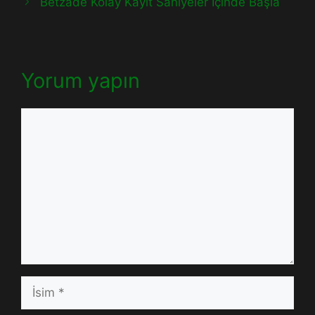
Betzade Kolay Kayıt Saniyeler İçinde Başla
Yorum yapın
Yorum
İsim