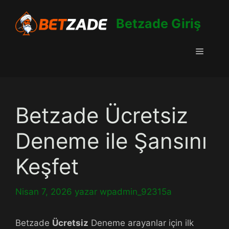
İçeriğe
atla
Betzade Giriş
Menü
Betzade Ücretsiz
Deneme ile Şansını
Keşfet
Nisan 7, 2026
yazar
wpadmin_92315a
Betzade
Ücretsiz
Deneme arayanlar için ilk