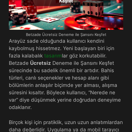
Betzade Ücretsiz Deneme ile Şansını Keşfet
Arayüz sade olduğunda kullanıcı kendini
kaybolmuş hissetmez. Yeni başlayan biri için
fazla kalabalık
tasarım
lar göz korkutabilir.
Betzade
Ücretsiz
Deneme ile Şansını Keşfet
sürecinde bu sadelik önemli bir artıdır. Bahis
türleri, canlı seçenekler ve hesap alanı gibi
bölümlerin anlaşılır biçimde yer alması, alışma
süresini kısaltır. Böylece kullanıcı, “Nerede ne
var” diye düşünmek yerine doğrudan deneyime
odaklanır.
Birçok kişi için pratiklik, uzun uzun anlatımlardan
daha değerlidir. Uygulama ya da mobil tarayıcı