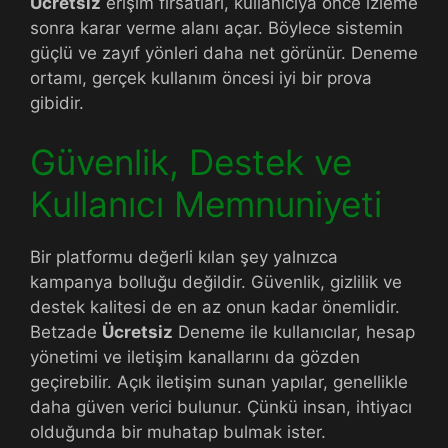
Ücretsiz
erişim fırsatları, kullanıcıya önce izleme
sonra karar verme alanı açar. Böylece sistemin
güçlü ve zayıf yönleri daha net görünür. Deneme
ortamı, gerçek kullanım öncesi iyi bir prova
gibidir.
Güvenlik, Destek ve
Kullanıcı Memnuniyeti
Bir platformu değerli kılan şey yalnızca
kampanya bolluğu değildir. Güvenlik, gizlilik ve
destek kalitesi de en az onun kadar önemlidir.
Betzade
Ücretsiz
Deneme ile kullanıcılar, hesap
yönetimi ve iletişim kanallarını da gözden
geçirebilir. Açık iletişim sunan yapılar, genellikle
daha güven verici bulunur. Çünkü insan, ihtiyacı
olduğunda bir muhatap bulmak ister.