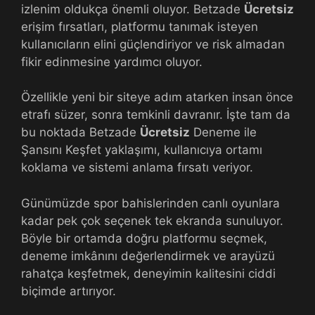
izlenim oldukça önemli oluyor. Betzade
Ücretsiz
erişim fırsatları, platformu tanımak isteyen
kullanıcıların elini güçlendiriyor ve risk almadan
fikir edinmesine yardımcı oluyor.
Özellikle yeni bir siteye adım atarken insan önce
etrafı süzer, sonra temkinli davranır. İşte tam da
bu noktada Betzade
Ücretsiz
Deneme ile
Şansını Keşfet yaklaşımı, kullanıcıya ortamı
koklama ve sistemi anlama fırsatı veriyor.
Günümüzde spor bahislerinden canlı oyunlara
kadar pek çok seçenek tek ekranda sunuluyor.
Böyle bir ortamda doğru platformu seçmek,
deneme imkânını değerlendirmek ve arayüzü
rahatça keşfetmek, deneyimin kalitesini ciddi
biçimde artırıyor.