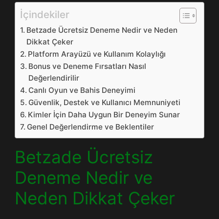
İçindekiler
Betzade Ücretsiz Deneme Nedir ve Neden
Dikkat Çeker
Platform Arayüzü ve Kullanım Kolaylığı
Bonus ve Deneme Fırsatları Nasıl
Değerlendirilir
Canlı Oyun ve Bahis Deneyimi
Güvenlik, Destek ve Kullanıcı Memnuniyeti
Kimler İçin Daha Uygun Bir Deneyim Sunar
Genel Değerlendirme ve Beklentiler
Betzade Ücretsiz
Deneme Nedir ve
Neden Dikkat Çeker