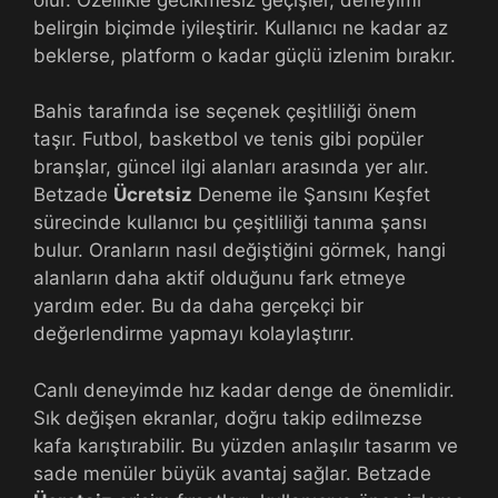
belirgin biçimde iyileştirir. Kullanıcı ne kadar az
beklerse, platform o kadar güçlü izlenim bırakır.
Bahis tarafında ise seçenek çeşitliliği önem
taşır. Futbol, basketbol ve tenis gibi popüler
branşlar, güncel ilgi alanları arasında yer alır.
Betzade
Ücretsiz
Deneme ile Şansını Keşfet
sürecinde kullanıcı bu çeşitliliği tanıma şansı
bulur. Oranların nasıl değiştiğini görmek, hangi
alanların daha aktif olduğunu fark etmeye
yardım eder. Bu da daha gerçekçi bir
değerlendirme yapmayı kolaylaştırır.
Canlı deneyimde hız kadar denge de önemlidir.
Sık değişen ekranlar, doğru takip edilmezse
kafa karıştırabilir. Bu yüzden anlaşılır tasarım ve
sade menüler büyük avantaj sağlar. Betzade