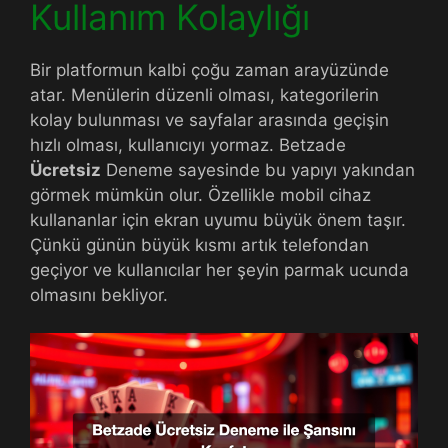
Kullanım Kolaylığı
Bir platformun kalbi çoğu zaman arayüzünde
atar. Menülerin düzenli olması, kategorilerin
kolay bulunması ve sayfalar arasında geçişin
hızlı olması, kullanıcıyı yormaz. Betzade
Ücretsiz
Deneme sayesinde bu yapıyı yakından
görmek mümkün olur. Özellikle mobil cihaz
kullananlar için ekran uyumu büyük önem taşır.
Çünkü günün büyük kısmı artık telefondan
geçiyor ve kullanıcılar her şeyin parmak ucunda
olmasını bekliyor.