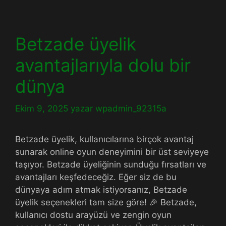
Betzade üyelik
avantajlarıyla dolu bir
dünya
Ekim 9, 2025
yazar
wpadmin_92315a
Betzade üyelik, kullanıcılarına birçok avantaj
sunarak online oyun deneyimini bir üst seviyeye
taşıyor. Betzade üyeliğinin sunduğu fırsatları ve
avantajları keşfedeceğiz. Eğer siz de bu
dünyaya adım atmak istiyorsanız, Betzade
üyelik seçenekleri tam size göre! 🎉 Betzade,
kullanıcı dostu arayüzü ve zengin oyun