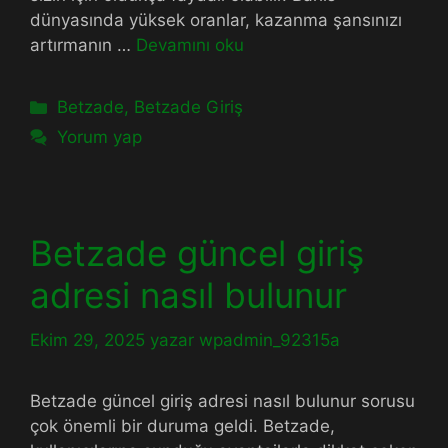
dünyasında yüksek oranlar, kazanma şansınızı
artırmanın …
Devamını oku
Kategoriler
Betzade
,
Betzade Giriş
Yorum yap
Betzade güncel giriş
adresi nasıl bulunur
Ekim 29, 2025
yazar
wpadmin_92315a
Betzade güncel giriş adresi nasıl bulunur sorusu
çok önemli bir duruma geldi. Betzade,