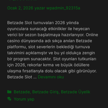
Ocak 2, 2026
yazar
wpadmin_92315a
Betzade Slot turnuvaları 2026 yılında
oyunculara sunacağı etkinlikler ile heyecan
verici bir sezon başlatmaya hazırlanıyor. Online
casino dünyasında adı sıkça anılan Betzade
platformu, slot severlerin beklediği turnuva
takvimini açıklamıştır ve bu yıl oldukça zengin
bir program sunacaktır. Slot oyunları tutkunları
için 2026, rekorlar kırma ve büyük ödüllere
ulaşma fırsatlarıyla dolu olacak gibi görünüyor.
Betzade Slot …
Devamını oku
Kategoriler
Betzade
,
Betzade Giriş
,
Betzade Üyelik
Yorum yap