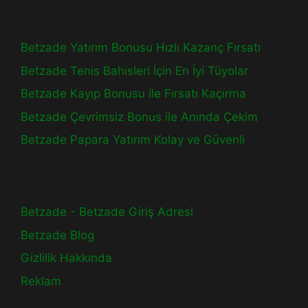
Betzade Yatırım Bonusu Hızlı Kazanç Fırsatı
Betzade Tenis Bahisleri İçin En İyi Tüyolar
Betzade Kayıp Bonusu ile Fırsatı Kaçırma
Betzade Çevrimsiz Bonus ile Anında Çekim
Betzade Papara Yatırım Kolay ve Güvenli
Betzade - Betzade Giriş Adresi
Betzade Blog
Gizlilik Hakkında
Reklam