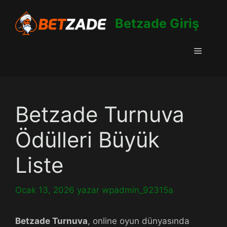
İçeriğe
atla
Betzade Giriş
Menü
Betzade Turnuva
Ödülleri Büyük
Liste
Ocak 13, 2026
yazar
wpadmin_92315a
Betzade Turnuva
, online oyun dünyasında