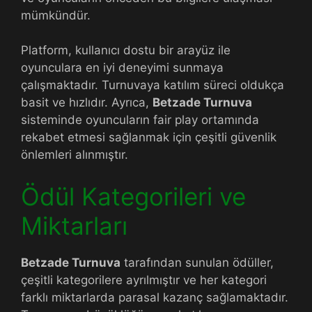
mümkündür.
Platform, kullanıcı dostu bir arayüz ile
oyunculara en iyi deneyimi sunmaya
çalışmaktadır. Turnuvaya katılım süreci oldukça
basit ve hızlıdır. Ayrıca,
Betzade Turnuva
sisteminde oyuncuların fair play ortamında
rekabet etmesi sağlanmak için çeşitli güvenlik
önlemleri alınmıştır.
Ödül Kategorileri ve
Miktarları
Betzade Turnuva
tarafından sunulan ödüller,
çeşitli kategorilere ayrılmıştır ve her kategori
farklı miktarlarda parasal kazanç sağlamaktadır.