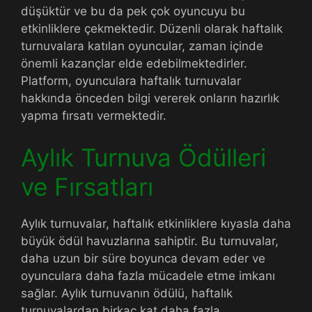
düşüktür ve bu da pek çok oyuncuyu bu
etkinliklere çekmektedir. Düzenli olarak haftalık
turnuvalara katılan oyuncular, zaman içinde
önemli kazançlar elde edebilmektedirler.
Platform, oyunculara haftalık turnuvalar
hakkında önceden bilgi vererek onların hazırlık
yapma fırsatı vermektedir.
Aylık Turnuva Ödülleri
ve Fırsatları
Aylık turnuvalar, haftalık etkinliklere kıyasla daha
büyük ödül havuzlarına sahiptir. Bu turnuvalar,
daha uzun bir süre boyunca devam eder ve
oyunculara daha fazla mücadele etme imkanı
sağlar. Aylık turnuvanın ödülü, haftalık
turnuvalardan birkaç kat daha fazla