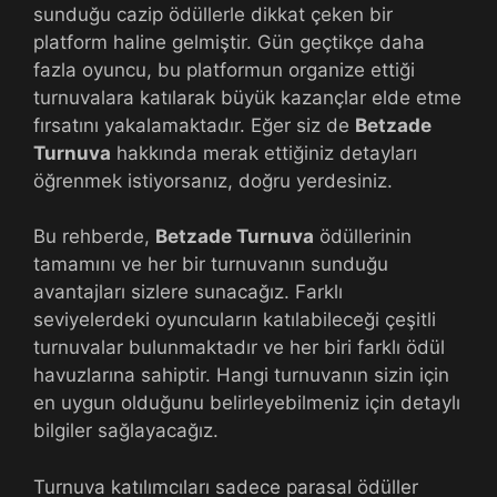
sunduğu cazip ödüllerle dikkat çeken bir
platform haline gelmiştir. Gün geçtikçe daha
fazla oyuncu, bu platformun organize ettiği
turnuvalara katılarak büyük kazançlar elde etme
fırsatını yakalamaktadır. Eğer siz de
Betzade
Turnuva
hakkında merak ettiğiniz detayları
öğrenmek istiyorsanız, doğru yerdesiniz.
Bu rehberde,
Betzade Turnuva
ödüllerinin
tamamını ve her bir turnuvanın sunduğu
avantajları sizlere sunacağız. Farklı
seviyelerdeki oyuncuların katılabileceği çeşitli
turnuvalar bulunmaktadır ve her biri farklı ödül
havuzlarına sahiptir. Hangi turnuvanın sizin için
en uygun olduğunu belirleyebilmeniz için detaylı
bilgiler sağlayacağız.
Turnuva katılımcıları sadece parasal ödüller