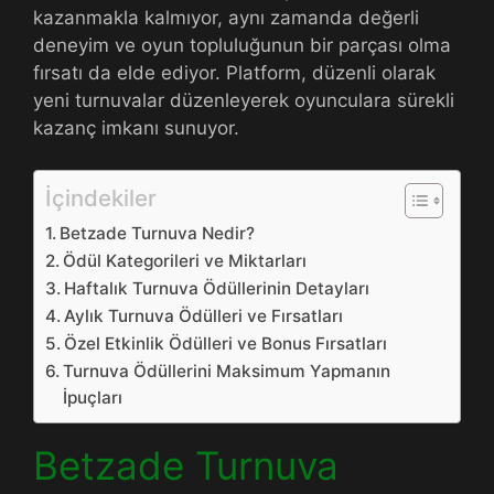
kazanmakla kalmıyor, aynı zamanda değerli
deneyim ve oyun topluluğunun bir parçası olma
fırsatı da elde ediyor. Platform, düzenli olarak
yeni turnuvalar düzenleyerek oyunculara sürekli
kazanç imkanı sunuyor.
İçindekiler
Betzade Turnuva Nedir?
Ödül Kategorileri ve Miktarları
Haftalık Turnuva Ödüllerinin Detayları
Aylık Turnuva Ödülleri ve Fırsatları
Özel Etkinlik Ödülleri ve Bonus Fırsatları
Turnuva Ödüllerini Maksimum Yapmanın
İpuçları
Betzade Turnuva