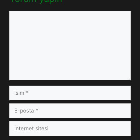
Yorum
İsim
E-
posta
İnternet
sitesi