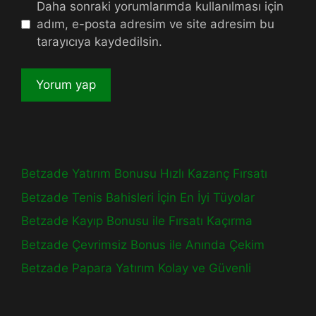
Daha sonraki yorumlarımda kullanılması için
adım, e-posta adresim ve site adresim bu
tarayıcıya kaydedilsin.
Betzade Yatırım Bonusu Hızlı Kazanç Fırsatı
Betzade Tenis Bahisleri İçin En İyi Tüyolar
Betzade Kayıp Bonusu ile Fırsatı Kaçırma
Betzade Çevrimsiz Bonus ile Anında Çekim
Betzade Papara Yatırım Kolay ve Güvenli