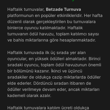
Haftalık turnuvalar,
Betzade Turnuva
platformunun en popüler etkinlikleridir. Her hafta
düzenli olarak gerçekleştirilen bu turnuvalara
binlerce oyuncu katılmaktadır. Haftalık
turnuvanın ödül havuzu, toplam katılımcı sayısı
ve bahis miktarlarına göre hesaplanmaktadır.
Haftalık turnuvada ilk üç sırada yer alan
oyuncular, en yüksek ödülleri almaktadır. Birinci
sıradaki oyuncu, toplam ödül havuzunun önemli
bir bölümünü kazanır. İkinci ve üçüncü
sıradakiler de oldukça cazip miktarlarda ödüller
elde ederler. Dördüncü sıradan itibaren de
ödüller verilmeye devam eder, ancak miktarları
kademeli olarak azalır.
Haftalık turnuvalara katılım ücreti oldukça