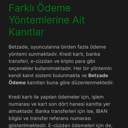
Farklı Ödeme
Yöntemlerine Ait
Kanıtlar
Betzade, oyuncularına birden fazla ödeme
yöntemi sunmaktadır. Kredi kartı, banka
transferi, e-cüzdan ve kripto para gibi
seçenekler kullanılmaktadır. Her bir yöntemin
kendi kanıt sistemi bulunmakta ve
Betzade
Ödeme
kanıtları buna göre düzenlenmektedir.
Kredi kartı ile yapılan ödemeler için, işlem
numarası ve kart son dört hanesi kanıtta yer
almaktadır. Banka transferleri için ise, IBAN
bilgisi ve transfer referans numarası
gösterilmektedir. E-cüzdan ödemeleri için de,