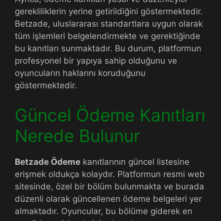
gerekliliklerin yerine getirildiğini göstermektedir.
Betzade, uluslararası standartlara uygun olarak
tüm işlemleri belgelendirmekte ve gerektiğinde
bu kanıtları sunmaktadır. Bu durum, platformun
profesyonel bir yapıya sahip olduğunu ve
oyuncuların haklarını koruduğunu
göstermektedir.
Güncel Ödeme Kanıtları
Nerede Bulunur
Betzade Ödeme
kanıtlarının güncel listesine
erişmek oldukça kolaydır. Platformun resmi web
sitesinde, özel bir bölüm bulunmakta ve burada
düzenli olarak güncellenen ödeme belgeleri yer
almaktadır. Oyuncular, bu bölüme giderek en