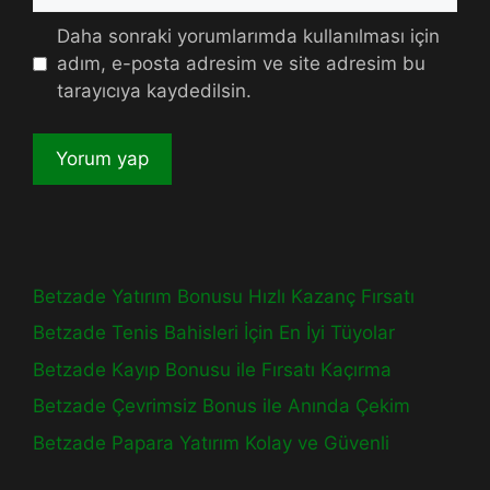
sitesi
Daha sonraki yorumlarımda kullanılması için
adım, e-posta adresim ve site adresim bu
tarayıcıya kaydedilsin.
Betzade Yatırım Bonusu Hızlı Kazanç Fırsatı
Betzade Tenis Bahisleri İçin En İyi Tüyolar
Betzade Kayıp Bonusu ile Fırsatı Kaçırma
Betzade Çevrimsiz Bonus ile Anında Çekim
Betzade Papara Yatırım Kolay ve Güvenli