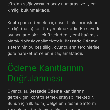
cüzdan sağlayıcısının onay numarası ve işlem
kimliği bulunmaktadır.
Kripto para ödemeleri için ise, blokzincir işlem
kimliği (hash) kanıtta yer almaktadır. Bu sayede,
oyuncular blokzincir üzerinden işlemi bağımsız
olarak doğrulayabilmektedir.
Betzade Ödeme
sisteminin bu çeşitliliği, oyuncuların tercihlerine
göre hareket etmelerini sağlamaktadır.
Ödeme Kanıtlarının
Doğrulanması
Oyuncular,
Betzade Ödeme
kanıtlarının
gerçekliğini kontrol etmek isteyebilmektedir.
Bunun için ilk adım, belgelerin resmi platform
kaynaklarından temin edilmiş olmasını