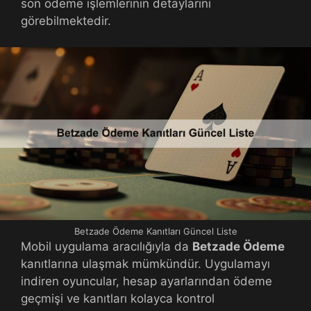
son ödeme işlemlerinin detaylarını
görebilmektedir.
Betzade Ödeme Kanıtları Güncel Liste
Mobil uygulama aracılığıyla da
Betzade Ödeme
kanıtlarına ulaşmak mümkündür. Uygulamayı
indiren oyuncular, hesap ayarlarından ödeme
geçmişi ve kanıtları kolayca kontrol