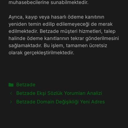
muhasebecilerine sunabilmektedir.
Ayrıca, kayıp veya hasarlı ödeme kanıtının
yeniden temin edilip edilemeyeceği de merak
edilmektedir. Betzade müşteri hizmetleri, talep
halinde ödeme kanıtlarının tekrar gönderilmesini
sağlamaktadır. Bu işlem, tamamen ücretsiz
olarak gerçekleştirilmektedir.
Kategoriler
Betzade
Betzade Ekşi Sözlük Yorumları Analizi
Betzade Domain Değişikliği Yeni Adres