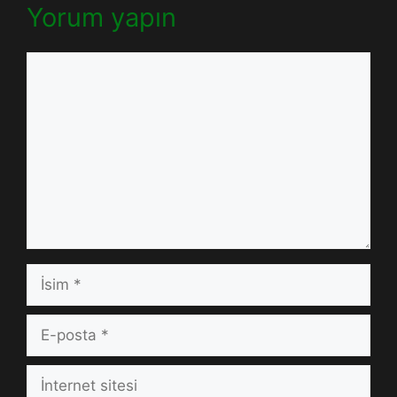
Yorum yapın
Yorum
İsim
E-
posta
İnternet