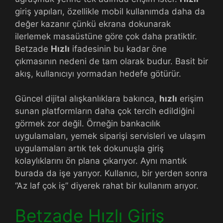
giriş yapıları, özellikle mobil kullanımda daha da
değer kazanır çünkü ekrana dokunarak
ilerlemek masaüstüne göre çok daha pratiktir.
Betzade
Hızlı
ifadesinin bu kadar öne
çıkmasının nedeni de tam olarak budur. Basit bir
akış, kullanıcıyı yormadan hedefe götürür.
Güncel dijital alışkanlıklara bakınca,
hızlı
erişim
sunan platformların daha çok tercih edildiğini
görmek zor değil. Örneğin bankacılık
uygulamaları, yemek siparişi servisleri ve ulaşım
uygulamaları artık tek dokunuşla giriş
kolaylıklarını ön plana çıkarıyor. Aynı mantık
burada da işe yarıyor. Kullanıcı, bir yerden sonra
“Az laf çok iş” diyerek rahat bir kullanım arıyor.
Betzade Hızlı Giriş