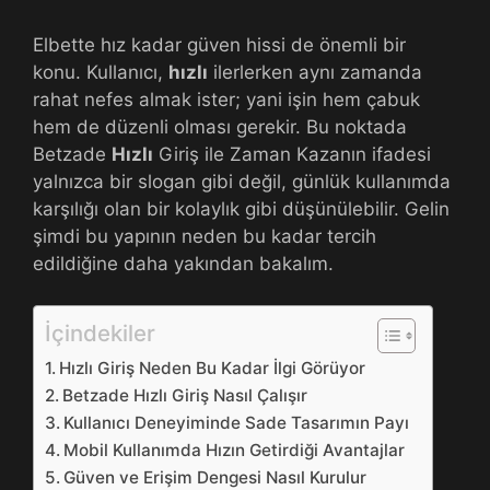
Elbette hız kadar güven hissi de önemli bir
konu. Kullanıcı,
hızlı
ilerlerken aynı zamanda
rahat nefes almak ister; yani işin hem çabuk
hem de düzenli olması gerekir. Bu noktada
Betzade
Hızlı
Giriş ile Zaman Kazanın ifadesi
yalnızca bir slogan gibi değil, günlük kullanımda
karşılığı olan bir kolaylık gibi düşünülebilir. Gelin
şimdi bu yapının neden bu kadar tercih
edildiğine daha yakından bakalım.
İçindekiler
Hızlı Giriş Neden Bu Kadar İlgi Görüyor
Betzade Hızlı Giriş Nasıl Çalışır
Kullanıcı Deneyiminde Sade Tasarımın Payı
Mobil Kullanımda Hızın Getirdiği Avantajlar
Güven ve Erişim Dengesi Nasıl Kurulur