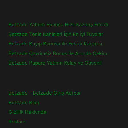
Betzade Yatırım Bonusu Hızlı Kazanç Fırsatı
Betzade Tenis Bahisleri İçin En İyi Tüyolar
Betzade Kayıp Bonusu ile Fırsatı Kaçırma
Betzade Çevrimsiz Bonus ile Anında Çekim
Betzade Papara Yatırım Kolay ve Güvenli
Betzade - Betzade Giriş Adresi
Betzade Blog
Gizlilik Hakkında
Reklam