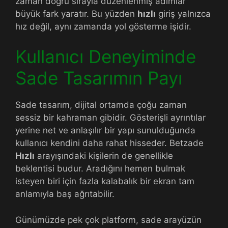
zaman doğru sırayla düzenlenmiş adımlar
büyük fark yaratır. Bu yüzden
hızlı
giriş yalnızca
hız değil, aynı zamanda yol gösterme işidir.
Kullanıcı Deneyiminde
Sade Tasarımın Payı
Sade tasarım, dijital ortamda çoğu zaman
sessiz bir kahraman gibidir. Gösterişli ayrıntılar
yerine net ve anlaşılır bir yapı sunulduğunda
kullanıcı kendini daha rahat hisseder. Betzade
Hızlı
arayışındaki kişilerin de genellikle
beklentisi budur. Aradığını hemen bulmak
isteyen biri için fazla kalabalık bir ekran tam
anlamıyla baş ağrıtabilir.
Günümüzde pek çok platform, sade arayüzün