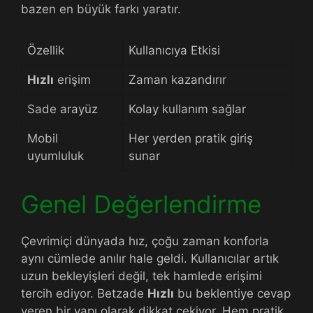
bazen en büyük farkı yaratır.
Özellik
Kullanıcıya Etkisi
Hızlı
erişim
Zaman kazandırır
Sade arayüz
Kolay kullanım sağlar
Mobil
Her yerden pratik giriş
uyumluluk
sunar
Genel Değerlendirme
Çevrimiçi dünyada hız, çoğu zaman konforla
aynı cümlede anılır hale geldi. Kullanıcılar artık
uzun bekleyişleri değil, tek hamlede erişimi
tercih ediyor. Betzade
Hızlı
bu beklentiye cevap
veren bir yapı olarak dikkat çekiyor. Hem pratik