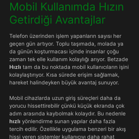
Mobil Kullanımda Hızın
Getirdiği Avantajlar
Telefon üzerinden işlem yapanların sayısı her
geçen gün artıyor. Toplu taşımada, molada ya
da günün koşturmacası içinde insanlar çoğu
zaman tek elle kullanım kolaylığı arıyor. Betzade
Hızlı
tam da bu noktada mobil kullanıcıların işini
kolaylaştırıyor. Kısa sürede erişim sağlamak,
hareket halindeyken büyük avantaj sunuyor.
Mobil cihazlarda uzun giriş süreçleri daha da
yorucu hissettirebilir çünkü küçük ekranda çok
adım arasında kaybolmak kolaydır. Bu nedenle
hızlı
yönlendirme sunan yapılar daha fazla
tercih edilir. Özellikle uygulama benzeri bir akış
hissi veren sistemler kullanıcıyı daha rahat