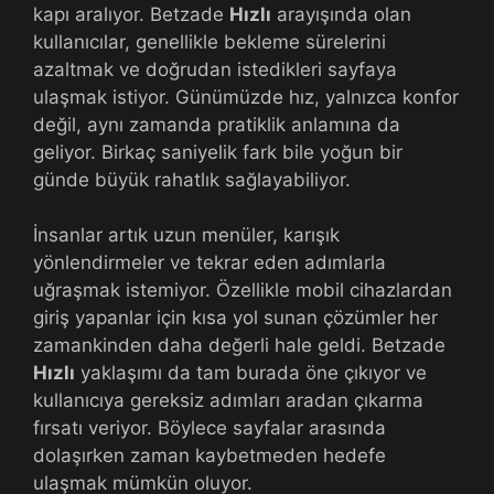
kapı aralıyor. Betzade
Hızlı
arayışında olan
kullanıcılar, genellikle bekleme sürelerini
azaltmak ve doğrudan istedikleri sayfaya
ulaşmak istiyor. Günümüzde hız, yalnızca konfor
değil, aynı zamanda pratiklik anlamına da
geliyor. Birkaç saniyelik fark bile yoğun bir
günde büyük rahatlık sağlayabiliyor.
İnsanlar artık uzun menüler, karışık
yönlendirmeler ve tekrar eden adımlarla
uğraşmak istemiyor. Özellikle mobil cihazlardan
giriş yapanlar için kısa yol sunan çözümler her
zamankinden daha değerli hale geldi. Betzade
Hızlı
yaklaşımı da tam burada öne çıkıyor ve
kullanıcıya gereksiz adımları aradan çıkarma
fırsatı veriyor. Böylece sayfalar arasında
dolaşırken zaman kaybetmeden hedefe
ulaşmak mümkün oluyor.