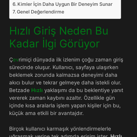
Kimler İçin Daha Uygun Bir Deneyim Sunar
Genel Değerlendirme
Hızlı Giriş Neden Bu
Kadar İlgi Görüyor
Ç
ev
rimiçi dünyada ilk izlenim çoğu zaman giriş
sürecinde oluşur. Kullanıcı, sayfaya ulaşırken
beklemek zorunda kalmazsa deneyimi daha
akıcı bulur ve tekrar gelmeye daha istekli olur.
Betzade
Hızlı
yaklaşımı da bu beklentiye yanıt
vererek zaman kaybını azaltır. Özellikle gün
içinde kısa aralarla işlem yapan kişiler için bu,
küçük ama etkili bir avantajdır.
Birçok kullanıcı karmaşık yönlendirmelerle
uğraşmak yerine tek adımda erişim ister.
Hızlı