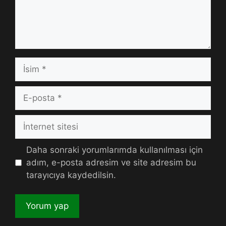
İsim
E-
posta
İnternet
sitesi
Daha sonraki yorumlarımda kullanılması için
adım, e-posta adresim ve site adresim bu
tarayıcıya kaydedilsin.